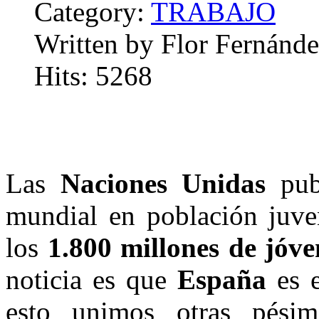
Category:
TRABAJO
Written by Flor Fernánde
Hits: 5268
Las
Naciones Unidas
publ
mundial en población juven
los
1.800 millones de jóve
noticia es que
España
es e
esto unimos otras pési